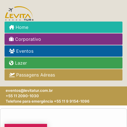
Home
Corporativo
Eventos
Lazer
Passagens Aéreas
eventos@levitatur.com.br
+55 11 2090-1030
Telefone para emergência +55 11 9 9154-1096‬